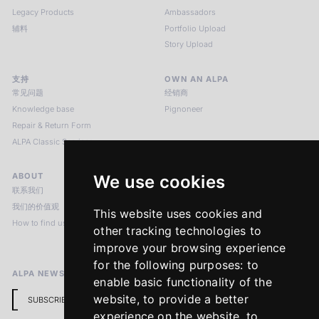
Legacy Products
Ambassadors
辅料
Portfolio Upload
Story Upload
支持
OWN AN ALPA
常见问题
经销商
Knowledge base
Pignoneer
Repair & Return Form
ALPA Classic Services
ABOUT
LEGAL NOTICES
We use cookies
联系我们
版本说明
我们的价值观
隐私政策
This website uses cookies and
How to find us
Terms & Conditions
other tracking technologies to
Return Policy
improve your browsing experience
for the following purposes:
to
ALPA NEWSLETTER
enable basic functionality of the
website
,
to provide a better
SUBSCRIBE
experience on the website
,
to