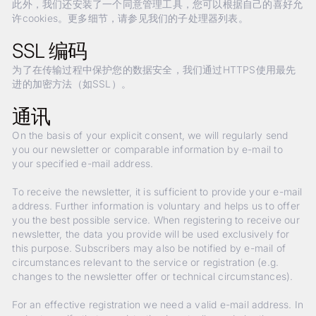
此外，我们还安装了一个同意管理工具，您可以根据自己的喜好允
许cookies。更多细节，请参见我们的子处理器列表。
SSL 编码
为了在传输过程中保护您的数据安全，我们通过HTTPS使用最先
进的加密方法（如SSL）。
通讯
On the basis of your explicit consent, we will regularly send
you our newsletter or comparable information by e-mail to
your specified e-mail address.
To receive the newsletter, it is sufficient to provide your e-mail
address. Further information is voluntary and helps us to offer
you the best possible service. When registering to receive our
newsletter, the data you provide will be used exclusively for
this purpose. Subscribers may also be notified by e-mail of
circumstances relevant to the service or registration (e.g.
changes to the newsletter offer or technical circumstances).
For an effective registration we need a valid e-mail address. In