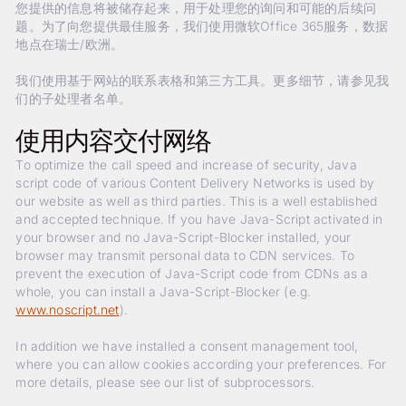
您提供的信息将被储存起来，用于处理您的询问和可能的后续问
题。为了向您提供最佳服务，我们使用微软Office 365服务，数据
地点在瑞士/欧洲。
我们使用基于网站的联系表格和第三方工具。更多细节，请参见我
们的子处理者名单。
使用内容交付网络
To optimize the call speed and increase of security, Java
script code of various Content Delivery Networks is used by
our website as well as third parties. This is a well established
and accepted technique. If you have Java-Script activated in
your browser and no Java-Script-Blocker installed, your
browser may transmit personal data to CDN services. To
prevent the execution of Java-Script code from CDNs as a
whole, you can install a Java-Script-Blocker (e.g.
www.noscript.net
).
In addition we have installed a consent management tool,
where you can allow cookies according your preferences. For
more details, please see our list of subprocessors.