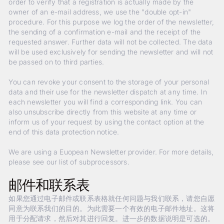
order to verify that a registration is actually made by the
owner of an e-mail address, we use the "double opt-in"
procedure. For this purpose we log the order of the newsletter,
the sending of a confirmation e-mail and the receipt of the
requested answer. Further data will not be collected. The data
will be used exclusively for sending the newsletter and will not
be passed on to third parties.
You can revoke your consent to the storage of your personal
data and their use for the newsletter dispatch at any time. In
each newsletter you will find a corresponding link. You can
also unsubscribe directly from this website at any time or
inform us of your request by using the contact option at the
end of this data protection notice.
We are using a Euopean Newsletter provider. For more details,
please see our list of subprocessors.
邮件和联系表
如果您通过电子邮件或联系表格就任何问题与我们联系，请您自愿
同意为联系我们的目的。为此需要一个有效的电子邮件地址。这将
用于分配请求，然后对其进行回复。进一步的数据说明是可选的。