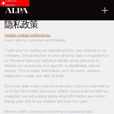
SWISS
MADE
隐私政策
Update cookies preferences
Dear visitors, customers and friends,
Thank you for visiting our website and for your interest in our
company. The protection of your personal data is important to
us. Personal data are individual details about personal or
factual circumstances of a specific or identifiable natural
person. This includes information such as name, address,
telephone number and date of birth.
Since this data enjoys special protection, it is only collected by
us to the technically necessary extent. In accordance with our
obligation, we will explain below what information we collect
during your visit to our website and how it is used.
We will collect, process and store your personal data